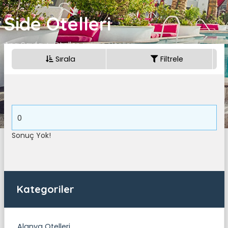
Side Otelleri
Ana Sayfa
Oteller
Side Otelleri
Sırala
Filtrele
0
Sonuç Yok!
Kategoriler
Alanya Otelleri