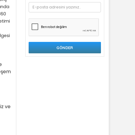
nunda
360
retimi
lgesi
e
teşem
iz ve