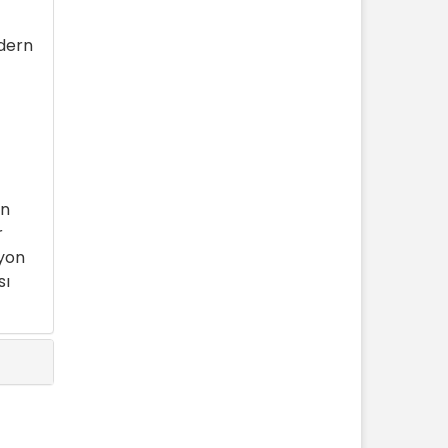
odern
an
r
syon
sı