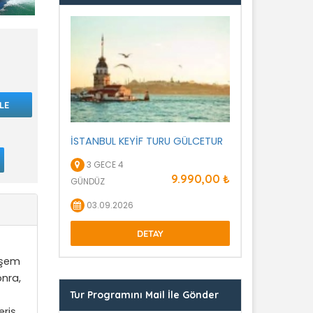
LE
İSTANBUL KEYİF TURU GÜLCETUR
3 GECE 4
9.990
,00
₺
GÜNDÜZ
03.09.2026
DETAY
eşem
onra,
Tur Programını Mail İle Gönder
eriş