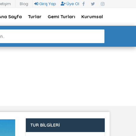
Giriş Yap
Üye Ol
letişim
Blog
Ana Sayfa
Turlar
Gemi Turları
Kurumsal
n..
TUR BILGILERI