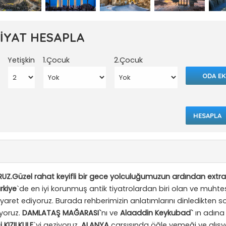
FİYAT HESAPLA
Yetişkin
1.Çocuk
2.Çocuk
ODA EK
HESAPLA
Z.Güzel rahat keyifli bir gece yolculuğumuzun ardından extra
rkiye
`de en iyi korunmuş antik tiyatrolardan biri olan ve muht
iyaret ediyoruz. Burada rehberimizin anlatımlarını dinledikten s
yoruz.
DAMLATAŞ MAĞARASI
`
nı ve
Alaaddin Keykubad`
ın adına
i
KIZILKULE
`yi geziyoruz.
ALANYA
çarşısında öğle yemeği ve alışv