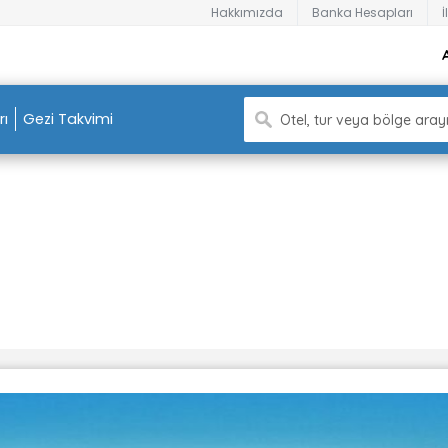
Hakkımızda
Banka Hesapları
İ
rı
Gezi Takvimi
Otel, tur veya bölge arayı
SİDE ALANYA