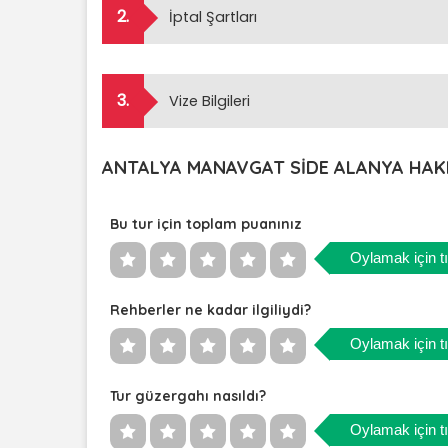
2.
İptal Şartları
3.
Vize Bilgileri
ANTALYA MANAVGAT SİDE ALANYA HAK
Bu tur için toplam puanınız
Oylamak için tı
Rehberler ne kadar ilgiliydi?
Oylamak için tı
Tur güzergahı nasıldı?
Oylamak için tı