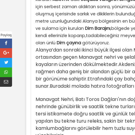
için serbest zaman aldıktan sonra, yönümüz
oluşmuş içerisinde sarkık ve dikiklerin bulundu
metre uzunluğundaki Alanya bölgesinin en b
ve sulama için kurulan
Dim Barajını
,bölgede y
kendi ellerinizle koparıp,tadabileceğiniz me
Paylaş
olan ünlü
Dim çayına
götürüyoruz.
Alanya’dan sonraki ikinci büyük ilçesi ola
ortasından geçen Manavgat nehri ve şelale
kayaların üzerinden dökülmektedir.Akdeniz
rağmen daha geniş bir alandan güçlü bir 
bir görünüme sahiptir.Etrafındaki çay bahçel
sunar.Buradaki molada hatıra fotoğrafları çe
Manavgat Nehri, Batı Toros Dağları'nın d
nehrinde günübirlik ve saatlik tekne turl
tersi istikamete doğru saatlik ve günlük t
yapılan bu tekne turu releks, sakin bir tek
kamlumbağlarını görülebilir hem tuzlu suy