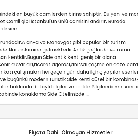
sindeki en büyük camilerden birine sahiptir. Bu yeni ve m
t Camii gibi İstanbul'un ünlü camisini andırır. Burada
irsiniz.
mundadır.Alanya ve Manavgat gibi popüler bir turizm
linde Nar anlamına gelmektedir.Antik çağlarda ve roma
n kentidir.Bügün Side antik kenti geniş bir alana
şehir duvarları,ticaret agorası,anıtsal çeşme en göze bat
en kazı çalışmaları hergeçen gün daha ilginç yapılar eserle
e bugünkü modern turistik Side kenti güzel bir kombina
ar hakkında detaylı bilgiler vercektir.Bilgilendirme sonra
abinde konaklama Side Otelimizde ....
Fiyata Dahil Olmayan Hizmetler