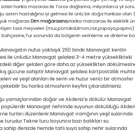
ü
sizleri harika mazarası ile Toros dağlarına, milyonlarca yıl so
ğu astım hastalığına iyi gelmesi ile ünlü bir doğa harikası olan 
üyük mağarası
Dim mağarasına
,Harika manzarası ile elektirik ü
etişen taze meyveleri (muz,portakal,limon,nar,papaya,papino)
yve bahçesine,Tur sonunda da bölgenin serinleme ve dinleme bö
n Manavgatın nufus yaklaşık 250 bindir.Manavgat kentin
si ile ünlüdür.Manavgat şelalesi 3-4 metre yükseklikteki
deki diğer şelaleri göre daha az yükseklikten dökülmesin
akış gücüne sahiptir.Manavgat şelalesi kartpostallık muh
eri ve yeşil alanları ile serin ve huzur verici bir atmosfer
kebilir bu harika atmosferin keyfini çıkarabilrisiniz.
oğu yamaçlarından doğar ve Akdeniz'e dökülür.Manavgat
arı popülerdir.Manavgat nehrinde suyunun döküldüğü Akden
ekne turları düzenlenir.Manavgat ıramğının yeşil sularında
ne turudur.Tekne turu boyunca bazı balıkları su
a sahip denizde hemde tatlı suya sahip nehir sularında