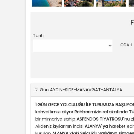
Tarih
ODA 1
2. Gün AYDIN-SİDE-MANAVGAT-ANTALYA
1.GÜN GECE YOLCULUĞU İLE TURUMUZA BAŞLIYORU
kahvaltımızı alıyor Rehberimizin refakatinde Tü
bir mimariye sahip
ASPENDOS TİYATROSU`
nu z
Akdeniz kıyılarının incisi
ALANYA
`ya
hareket edi
kurulan
ALANYA
`daki
Selçuklu varlığının simges