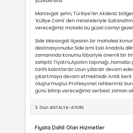
yüzebilrsiniz
Manavgat şehri, Türkiye'nin Akdeniz bölge
'Külliye Cami' den minareleriyle Sultanahme
vereceğimiz molada bu güzel camiyi gezebil
Side Manavgat ilçesinin bir mahalesi konu
destinasyonudur.Side ismi Eski Anadolu di
zamanında konumu itibariyle önemli bir lma
sahiptir.Tiyatro,Apolon tapınağı ,hamalar,
tarihi kalıntlardır.Uzun yıllardır devam ed
çıkartmaya devam etmektedir.Antik kent v
oluşturmuştur.Profesyonel rehberimiz bural
günü bitirip vereceğimiz serbest zaman ak
3. Gün ANTALYA-AYDIN
Fiyata Dahil Olan Hizmetler